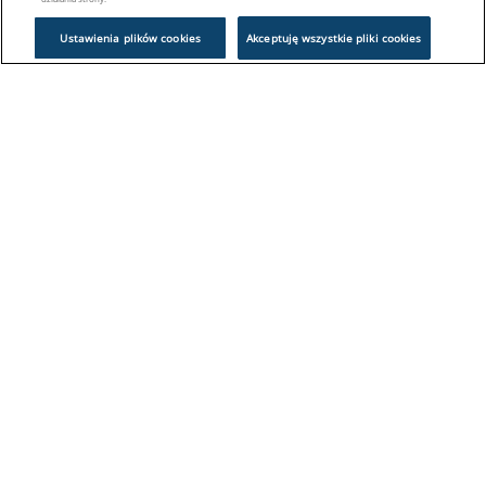
Ustawienia plików cookies
Akceptuję wszystkie pliki cookies
Problem z logowaniem?
Skontaktuj się z nami:
sklep@europeanappliances.com
22 244 1000