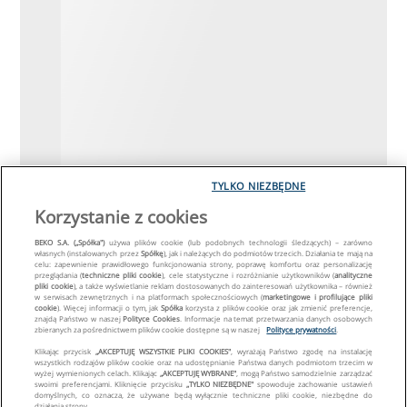
TYLKO NIEZBĘDNE
Korzystanie z cookies
BEKO S.A. („Spółka")
używa plików cookie (lub podobnych technologii śledzących) – zarówno
własnych (instalowanych przez
Spółkę
), jak i należących do podmiotów trzecich. Działania te mają na
celu: zapewnienie prawidłowego funkcjonowania strony, poprawę komfortu oraz personalizację
przeglądania (
techniczne pliki cookie
), cele statystyczne i rozróżnianie użytkowników (
analityczne
pliki cookie
), a także wyświetlanie reklam dostosowanych do zainteresowań użytkownika – również
w serwisach zewnętrznych i na platformach społecznościowych (
marketingowe i profilujące pliki
cookie
). Więcej informacji o tym, jak
Spółka
korzysta z plików cookie oraz jak zmienić preferencje,
znajdą Państwo w naszej
Polityce Cookies
. Informacje na temat przetwarzania danych osobowych
zbieranych za pośrednictwem plików cookie dostępne są w naszej
Polityce prywatności
.
Klikając przycisk
„AKCEPTUJĘ WSZYSTKIE PLIKI COOKIES"
, wyrażają Państwo zgodę na instalację
wszystkich rodzajów plików cookie oraz na udostępnianie Państwa danych podmiotom trzecim w
wyżej wymienionych celach. Klikając
„AKCEPTUJĘ WYBRANE"
, mogą Państwo samodzielnie zarządzać
swoimi preferencjami. Kliknięcie przycisku
„TYLKO NIEZBĘDNE"
spowoduje zachowanie ustawień
domyślnych, co oznacza, że używane będą wyłącznie techniczne pliki cookie, niezbędne do
działania strony.