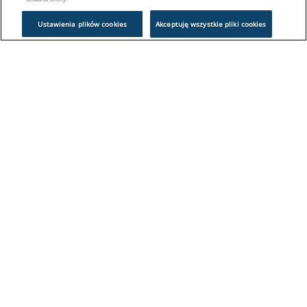
Ustawienia plików cookies
Akceptuję wszystkie pliki cookies
Problem z logowaniem?
Skontaktuj się z nami:
sklep@europeanappliances.com
22 244 1000