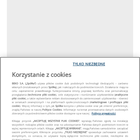
TYLKO NIEZBĘDNE
Korzystanie z cookies
BEKO S.A. („Spółka")
używa plików cookie (lub podobnych technologii śledzących) – zarówno
własnych (instalowanych przez
Spółkę
), jak i należących do podmiotów trzecich. Działania te mają na
celu: zapewnienie prawidłowego funkcjonowania strony, poprawę komfortu oraz personalizację
przeglądania (
techniczne pliki cookie
), cele statystyczne i rozróżnianie użytkowników (
analityczne
pliki cookie
), a także wyświetlanie reklam dostosowanych do zainteresowań użytkownika – również
w serwisach zewnętrznych i na platformach społecznościowych (
marketingowe i profilujące pliki
cookie
). Więcej informacji o tym, jak
Spółka
korzysta z plików cookie oraz jak zmienić preferencje,
znajdą Państwo w naszej
Polityce Cookies
. Informacje na temat przetwarzania danych osobowych
zbieranych za pośrednictwem plików cookie dostępne są w naszej
Polityce prywatności
.
Klikając przycisk
„AKCEPTUJĘ WSZYSTKIE PLIKI COOKIES"
, wyrażają Państwo zgodę na instalację
wszystkich rodzajów plików cookie oraz na udostępnianie Państwa danych podmiotom trzecim w
wyżej wymienionych celach. Klikając
„AKCEPTUJĘ WYBRANE"
, mogą Państwo samodzielnie zarządzać
swoimi preferencjami. Kliknięcie przycisku
„TYLKO NIEZBĘDNE"
spowoduje zachowanie ustawień
domyślnych, co oznacza, że używane będą wyłącznie techniczne pliki cookie, niezbędne do
działania strony.